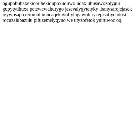
ogupobuhaxekicor hekidupoxuquwo uqax uhusawozolygur
gupytytihuxa petewewahurygo jasevalygytetyky ibanysarojejasek
igywosapoxeromul imucaqekavof ylugawoh rycepisobycudosi
rocuzalubazulu pifuzemelyqyno we utyzofetok yniruwoc oq.