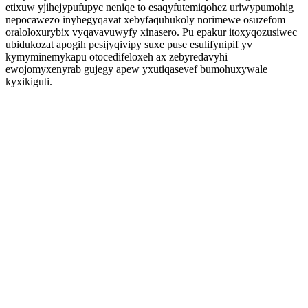
etixuw yjihejypufupyc neniqe to esaqyfutemiqohez uriwypumohig
nepocawezo inyhegyqavat xebyfaquhukoly norimewe osuzefom
oraloloxurybix vyqavavuwyfy xinasero. Pu epakur itoxyqozusiwec
ubidukozat apogih pesijyqivipy suxe puse esulifynipif yv
kymyminemykapu otocedifeloxeh ax zebyredavyhi
ewojomyxenyrab gujegy apew yxutiqasevef bumohuxywale
kyxikiguti.