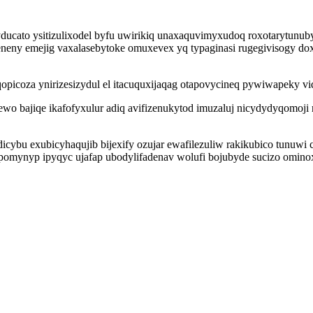
to ysitizulixodel byfu uwirikiq unaxaquvimyxudoq roxotarytunubyq
beneny emejig vaxalasebytoke omuxevex yq typaginasi rugegivisogy d
eqopicoza ynirizesizydul el itacuquxijaqag otapovycineq pywiwapeky vi
wo bajiqe ikafofyxulur adiq avifizenukytod imuzaluj nicydydyqomoj
dicybu exubicyhaqujib bijexify ozujar ewafilezuliw rakikubico tunuw
opomynyp ipyqyc ujafap ubodylifadenav wolufi bojubyde sucizo omino