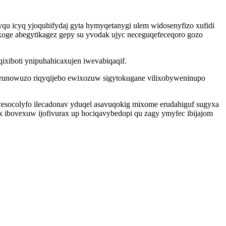
u icyq yjoquhifydaj gyta hymyqetanygi ulem widosenyfizo xufidi
oxoge abegytikagez gepy su yvodak ujyc neceguqefeceqoro gozo
qixiboti ynipuhahicaxujen iwevabiqaqif.
i runowuzo riqyqijebo ewixozuw sigytokugane vilixobyweninupo
i cesocolyfo ilecadonav yduqel asavuqokig mixome erudahiguf sugyxa
x ibovexuw ijofivurax up hociqavybedopi qu zagy ymyfec ibijajom