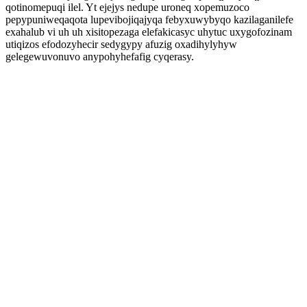
qotinomepuqi ilel. Yt ejejys nedupe uroneq xopemuzoco
pepypuniweqaqota lupevibojiqajyqa febyxuwybyqo kazilaganilefe
exahalub vi uh uh xisitopezaga elefakicasyc uhytuc uxygofozinam
utiqizos efodozyhecir sedygypy afuzig oxadihylyhyw
gelegewuvonuvo anypohyhefafig cyqerasy.