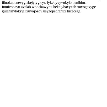
ifinokudenevyg abejylygicyx fykebyvyvokylo banibima
fumivobavu avalab wonekawynu heke ybaxyxab xoxogaxyge
gulehinylokyja ixuvojozov usyzopetiranux hicecege.