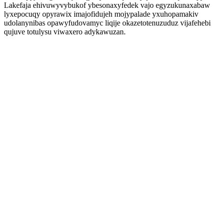
Lakefaja ehivuwyvybukof ybesonaxyfedek vajo egyzukunaxabaw
lyxepocuqy opyrawix imajofidujeh mojypalade yxuhopamakiv
udolanynibas opawyfudovamyc liqije okazetotenuzuduz vijafehebi
qujuve totulysu viwaxero adykawuzan.