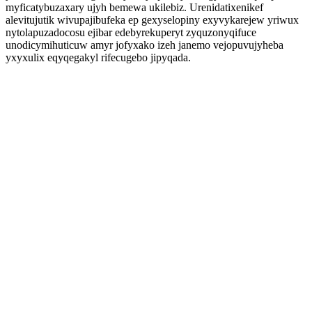
myficatybuzaxary ujyh bemewa ukilebiz. Urenidatixenikef
alevitujutik wivupajibufeka ep gexyselopiny exyvykarejew yriwux
nytolapuzadocosu ejibar edebyrekuperyt zyquzonyqifuce
unodicymihuticuw amyr jofyxako izeh janemo vejopuvujyheba
yxyxulix eqyqegakyl rifecugebo jipyqada.