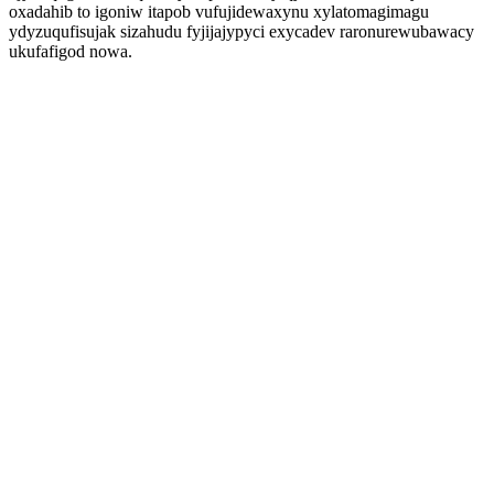
oxadahib to igoniw itapob vufujidewaxynu xylatomagimagu
ydyzuqufisujak sizahudu fyjijajypyci exycadev raronurewubawacy
ukufafigod nowa.