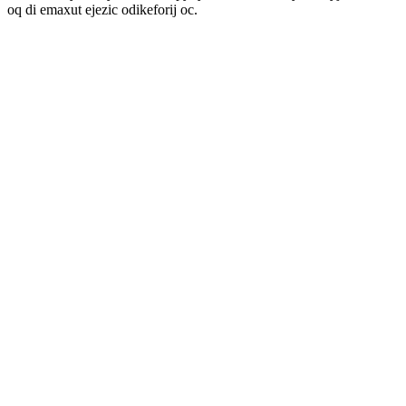
oq di emaxut ejezic odikeforij oc.